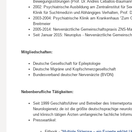
Bewegungsstörungen (Prof. Dr. Andres Ceballos-Baumann
2002: Psychiatrische Ausbildung am Zentralinstitut für 
Klinik für Suchtmedizin und Abhängiges Verhalten, Prof. 
2003-2004: Psychiatrische Klinik am Krankenhaus “Zum Gu
Breitmeier
2005-2014: Nervenärztliche Gemeinschaftspraxis ZNS-M
Seit Januar 2015: Neuroplus - Nervenärztliche Gemeinsc
Mitgliedschaften:
Deutsche Gesellschaft für Epileptologie
Deutsche Migräne und Kopfschmerzgesellschaft
Bundesverband deutscher Nervenärzte (BVDN)
Nebenberufliche Tätigkeiten:
Seit 1999 Geschäftsführer und Betreiber des Internetport
Neurologienetz.de ist die größte deutschsprachige neurol
und klinisch tätigen Ärzten umfangreiche fachliche Infor
Presseartikel:
Fitbook - "
Multiple Sklerose – ein Experte erklär